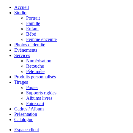
Accueil
Studio
Portrait
Famille
Enfant
Bébé
Femme enceinte
Photos d'identité
Evénements
Services
Numérisation
Retouche
Pêle-mêle
Produits personnalisés
Tirages
Papier
Supports rigides
Albums livres
Faire-part
Cadres / Album
Présentation
Catalogue
Espace client