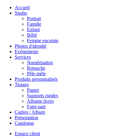
Accueil
Studio
Portrait
Famille
Enfant
Bébé
Femme enceinte
Photos d'identité
Evénements
Services
Numérisation
Retouche
Pêle-mêle
Produits personnalisés
Tirages
Papier
Supports rigides
Albums livres
Faire-part
Cadres / Album
Présentation
Catalogue
Espace client