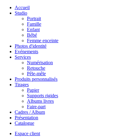
Accueil
Studio
Portrait
Famille
Enfant
Bébé
Femme enceinte
Photos d'identité
Evénements
Services
Numérisation
Retouche
Pêle-mêle
Produits personnalisés
Tirages
Papier
Supports rigides
Albums livres
Faire-part
Cadres / Album
Présentation
Catalogue
Espace client